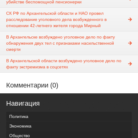
убийстве беспомощной пенсионерки
СК РФ по Архангельской области и НАО провел
расследование уголовного дела возбужденного в
отношении 42-летнего жителя города Мирный
В Архангельске возбуждено уголовное дело по факту
обнаружения двух тел с признаками насильственной
смерти
В Архангельской области возбуждено уголовное дело по
факту экстремизма в соцсетях
Комментарии (0)
Навигация
Политика
Экономика
Общество