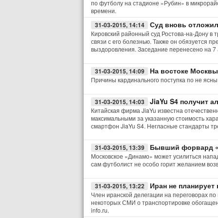
по футболу на стадионе «Рубин» в микрорайо
времени.
Суд вновь отложил
31-03-2015, 14:14
Кировский районный суд Ростова-на-Дону в 
связи с его болезнью. Также он обязуется п
выздоровления. Заседание перенесено на 7 
На востоке Москвы
31-03-2015, 14:09
Причины кардинального поступка по не ясны
JiaYu S4 получит 
31-03-2015, 14:03
Китайская фирма JiaYu известна отечествен
максимальными за указанную стоимость хара
смартфон JiaYu S4. Негласные стандарты тр
Бывший форвард «С
31-03-2015, 13:39
Московское «Динамо» может усилиться напа
сам футболист не особо горит желанием возв
Иран не планирует
31-03-2015, 13:22
Член иранской делегации на переговорах по
некоторых СМИ о транспортировке обогащенн
info.ru.