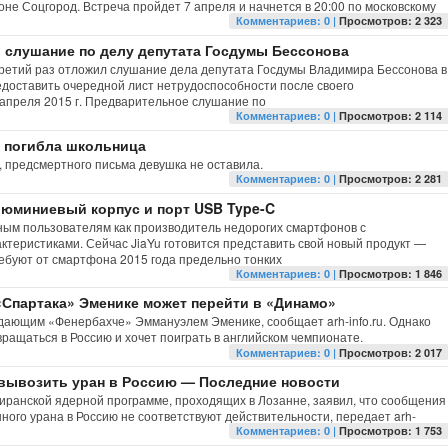
не Соцгород. Встреча пройдет 7 апреля и начнется в 20:00 по московскому
Комментариев: 0 |
Просмотров: 2 323
 слушание по делу депутата Госдумы Бессонова
третий раз отложил слушание дела депутата Госдумы Владимира Бессонова в
редоставить очередной лист нетрудоспособности после своего
апреля 2015 г. Предварительное слушание по
Комментариев: 0 |
Просмотров: 2 114
 погибла школьница
, предсмертного письма девушка не оставила.
Комментариев: 0 |
Просмотров: 2 281
алюминиевый корпус и порт USB Type-C
ным пользователям как производитель недорогих смартфонов с
ктеристиками. Сейчас JiaYu готовится представить свой новый продукт —
ебуют от смартфона 2015 года предельно тонких
Комментариев: 0 |
Просмотров: 1 846
партака» Эменике может перейти в «Динамо»
дающим «Фенербахче» Эммануэлем Эменике, сообщает arh-info.ru. Однако
ращаться в Россию и хочет поиграть в английском чемпионате.
Комментариев: 0 |
Просмотров: 2 017
 вывозить уран в Россию — Последние новости
 иранской ядерной программе, проходящих в Лозанне, заявил, что сообщения
ого урана в Россию не соответствуют действительности, передает arh-
Комментариев: 0 |
Просмотров: 1 753