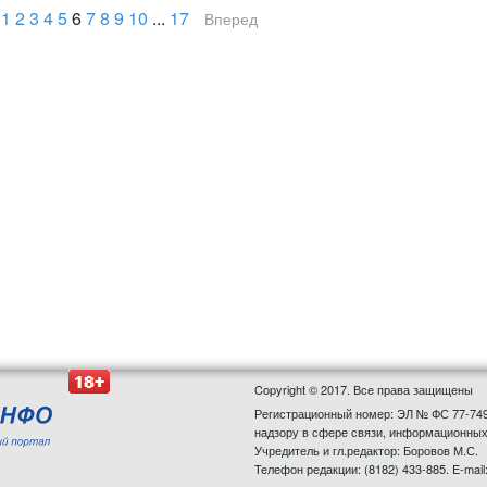
1
2
3
4
5
6
7
8
9
10
...
17
Вперед
Copyright © 2017. Все права защищены
Регистрационный номер: ЭЛ № ФС 77-749
надзору в сфере связи, информационных
Учредитель и гл.редактор: Боровов М.С.
Телефон редакции: (8182) 433-885. E-mail