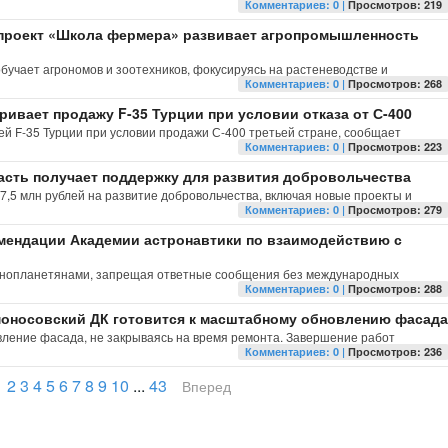
Комментариев: 0 |
Просмотров: 219
проект «Школа фермера» развивает агропромышленность
бучает агрономов и зоотехников, фокусируясь на растеневодстве и
Комментариев: 0 |
Просмотров: 268
ивает продажу F-35 Турции при условии отказа от С-400
й F-35 Турции при условии продажи С-400 третьей стране, сообщает
Комментариев: 0 |
Просмотров: 223
асть получает поддержку для развития добровольчества
 7,5 млн рублей на развитие добровольчества, включая новые проекты и
Комментариев: 0 |
Просмотров: 279
ендации Академии астронавтики по взаимодействию с
 инопланетянами, запрещая ответные сообщения без международных
Комментариев: 0 |
Просмотров: 288
оносовский ДК готовится к масштабному обновлению фасада
вление фасада, не закрываясь на время ремонта. Завершение работ
Комментариев: 0 |
Просмотров: 236
1
2
3
4
5
6
7
8
9
10
...
43
Вперед