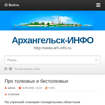
Войти
Архангельск-ИНФО
http://www.arh-info.ru
Полная версия сайта
Про толковых и бестолковых
admin
8-09-2008, 19:18
5 831
События
На утренней планерке понедельника областным