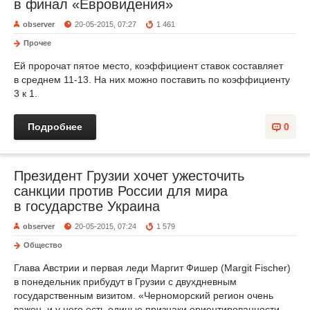
в финал «Евровидения»
observer
20-05-2015, 07:27
1 461
Прочее
Ей пророчат пятое место, коэффициент ставок составляет
в среднем 11-13. На них можно поставить по коэффициенту
3 к 1.
Подробнее
0
Президент Грузии хочет ужесточить
санкции против России для мира
в государстве Украина
observer
20-05-2015, 07:24
1 579
Общество
Глава Австрии и первая леди Маргит Фишер (Margit Fischer)
в понедельник прибудут в Грузии с двухдневным
государственным визитом. «Черноморский регион очень
важен, и у него есть единые признаки ориентированности