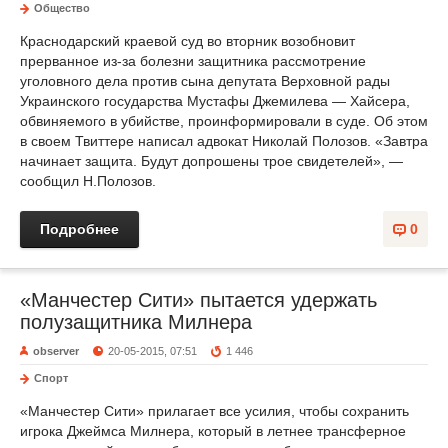
Общество
Краснодарский краевой суд во вторник возобновит
прерванное из-за болезни защитника рассмотрение
уголовного дела против сына депутата Верховной рады
Украинского государства Мустафы Джемилева — Хайсера,
обвиняемого в убийстве, проинформировали в суде. Об этом
в своем Твиттере написал адвокат Николай Полозов. «Завтра
начинает защита. Будут допрошены трое свидетелей», —
сообщил Н.Полозов.
Подробнее
0
«Манчестер Сити» пытается удержать
полузащитника Милнера
observer
20-05-2015, 07:51
1 446
Спорт
«Манчестер Сити» прилагает все усилия, чтобы сохранить
игрока Джеймса Милнера, который в летнее трансферное