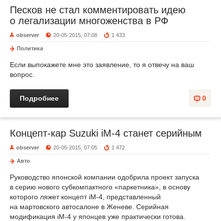
Песков не стал комментировать идею
о легализации многоженства в РФ
observer
20-05-2015, 07:08
1 433
Политика
Если выпокажете мне это заявление, то я отвечу на ваш
вопрос.
Подробнее
0
Концепт-кар Suzuki iM-4 станет серийным
observer
20-05-2015, 07:05
1 472
Авто
Руководство японской компании одобрила проект запуска
в серию нового субкомпактного «паркетника», в основу
которого ляжет концепт iM-4, представленный
на мартовского автосалоне в Женеве. Серийная
модификация iM-4 у японцев уже практически готова.