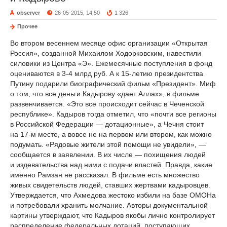
observer
26-05-2015, 14:50
1 326
Прочее
Во втором весеннем месяце офис организации «Открытая
Россия», созданной Михаилом Ходорковским, навестили
силовики из Центра «Э». Ежемесячные поступления в фонд
оцениваются в 3-4 млрд руб. А к 15-летию президентства
Путину подарили биографический фильм «Президент». Миф
о том, что все деньги Кадырову «дает Аллах», в фильме
развенчивается. «Это все происходит сейчас в Чеченской
республике». Кадыров тогда отметил, что «почти все регионы
в Российской Федерации — дотационные», а Чечня стоит
на 17-м месте, а вовсе не на первом или втором, как можно
подумать. «Рядовые жители этой помощи не увидели», —
сообщается в заявлении. В их числе — похищения людей
и издевательства над ними с подачи властей. Правда, какие
именно Рамзан не рассказал. В фильме есть множество
живых свидетельств людей, ставших жертвами кадыровцев.
Утверждается, что Ахмедова жестоко избили на базе ОМОНа
и потребовали хранить молчание. Авторы документальной
картины утверждают, что Кадыров якобы лично контролирует
распределение федеральных дотаций, поступающих