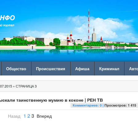
Общество
Происшествия
Афиша
Криминал
Авт
07.2015 » СТРАНИЦА 3
ыскали таинственную мумию в коконе | РЕН ТВ
Комментариев: 0 |
Просмотров: 1 415
1
2
3
Назад
Вперед