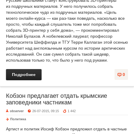
Русские школьники станут конструировать 3D-принтеры
из подручных материалов. У него получилось собрать
технологическое чудо из подручных материалов. «Цель
моего онлайн-курса — как раз-таки поведать, насколько все
просто, чтобы каждый слушатель тоже мог попробовать
собрать 3D-принтер у себя дома», — прокомментировал
Николай Булахов. А нобелевский лауреат, профессор
Университета Шеффилда и ТГУ Терри Каллаган этой осенью
работает над англоязычным курсом по истории арктических
исследований. Он сам сумел собрать такой шедевр,
использовав только то, что было у него под руками.
Подробнее
0
Кобзон предлагает отдать крымские
заповедники частникам
observer
26-07-2015, 09:15
1 442
Политика
Артист и политик Иосиф Кобзон предложил отдать в частные