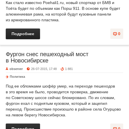
Как стало известно Poehali1.ru, новый спорткар от БМВ и
Тоёта будет по объемам как Порш 911. В основе купе будет
алюминиевая рама, на которой будут кузовные панели
из армированного пластика.
Подробнее
0
Фургон снес пешеходный мост
в Новосибирске
observer
26-07-2015, 17:48
1 881
Политика
Под ее обломками шофёр умер, на переходе пешеходов
в это время не было, проводится проверка, движение
по Советскому шоссе cейчас блокировано. По их словам,
фургон ехал с поднятым кузовом, который и зацепил
переход. Происшествие произошло в районе села Огурцово
на левом берегу Новосибирска.
Подробнее
0