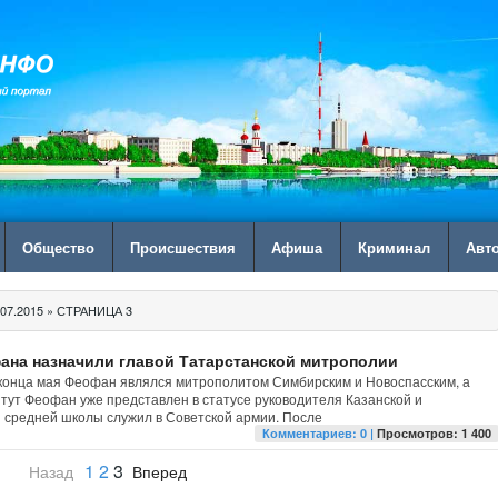
Общество
Происшествия
Афиша
Криминал
Авт
07.2015 » СТРАНИЦА 3
на назначили главой Татарстанской митрополии
конца мая Феофан являлся митрополитом Симбирским и Новоспасским, а
 тут Феофан уже представлен в статусе руководителя Казанской и
 средней школы служил в Советской армии. После
Комментариев: 0 |
Просмотров: 1 400
1
2
3
Назад
Вперед