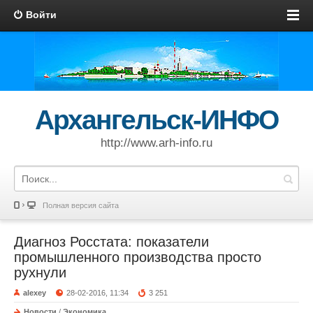
Войти
Архангельск-ИНФО
http://www.arh-info.ru
Полная версия сайта
Диагноз Росстата: показатели
промышленного производства просто
рухнули
alexey
28-02-2016, 11:34
3 251
Новости
/
Экономика