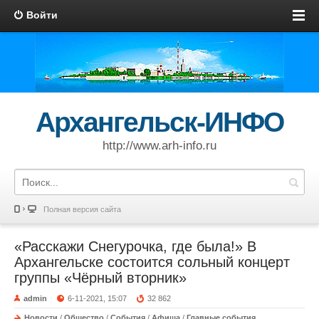
Войти
Архангельск-ИНФО
http://www.arh-info.ru
Полная версия сайта
«Расскажи Снегурочка, где была!» В
Архангельске состоится сольный концерт
группы «Чёрный вторник»
admin
6-11-2021, 15:07
32 862
Новости
/
Общество
/
События
/
Афиша
/
Главные события