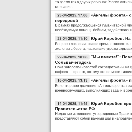
то время как в других регионах России акти
молчание.
«Ангелы фронта» с
23-04-2025, 17:08
передовой
В рамках продолжающейся гуманитарной мис
необходимую помощь бойцам, задействованн
Юрий Коробов: На 
23-04-2025, 11:10
Вопросы экологии в наше время становятся 
экологии с берега, настоящие угрозы скрыва
"Мы вместе!": Пом
22-04-2025, 18:08
Сольвычегодска
Пока заголовки новостей сосредоточены на гр
пафоса — просто, потому что не может иначе
«Ангелы фронта» п
16-04-2025, 13:13
Волонтерское движение «Ангелы фронта» за
военнослужащих, выполняющих задачи в зон
Юрий Коробов про
14-04-2025, 11:45
Правительства РФ
Недавние изменения, утвержденные Правит
представляют собой важный шаг в направлен