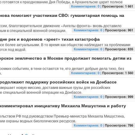
вно готовятся к празднованию Дня Победы, в Архангельске царит полное
Комментариев: 0 |
Просмотров: 1 661
нова помогают участникам СВО: гуманитарная помощь на
сии, благотворительное движение «Ангелы фронта» вновь доставило
ым в специальной военной операции.
Комментариев: 0 |
Просмотров: 961
дне рек и водоемов «зреет» тихая катастрофа
все более актуальными. В то время как общество наблюдает за проблемами
ются под водой.
Комментариев: 0 |
Просмотров: 835
орское землячество в Москве продолжает помогать детям из
омких событиях, в тени остаются те, кто делает добрые дела тихо, без
.
Комментариев: 0 |
Просмотров: 1 560
родолжают поддержку российских войск на Донбассе
вершает новую миссию, доставив важные грузы для российских
е специальной военной операции на Донбассе.
Комментариев: 0 |
Просмотров: 999
комментировал инициативу Михаила Мишустина и работу
ельством РФ под руководством Премьер-министра Михаила Мишустина,
ии охраны водных биологических ресурсов.
Комментариев: 0 |
Просмотров: 786