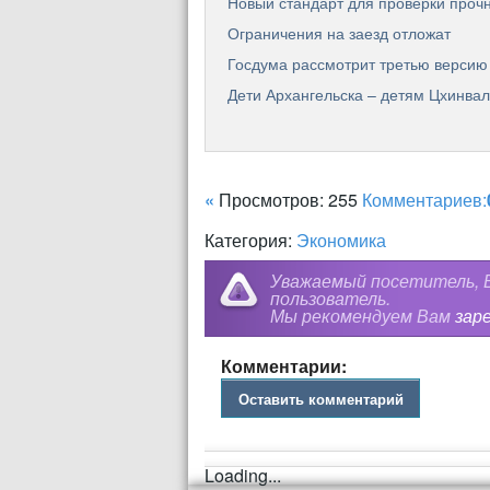
Новый стандарт для проверки прочно
Ограничения на заезд отложат
Госдума рассмотрит третью версию 
Дети Архангельска – детям Цхинва
«
Просмотров: 255
Комментариев:
Категория:
Экономика
Уважаемый посетитель, В
пользователь.
Мы рекомендуем Вам
зар
Комментарии:
Оставить комментарий
Loading...