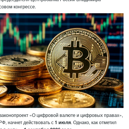
совом конгрессе.
 законопроект «О цифровой валюте и цифровых правах»,
Ф, начнет действовать с
1 июля
. Однако, как отметил