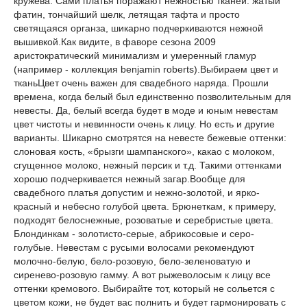
кружева. Сами платья поражают нежностью тканей: жатый
фатин, тончайший шелк, летящая тафта и просто
светящаяся органза, шикарно подчеркиваются нежной
вышивкой.Как видите, в фаворе сезона 2009
аристократический минимализм и умеренный гламур
(например - коллекция benjamin roberts).Выбираем цвет и
тканьЦвет очень важен для свадебного наряда. Прошли
времена, когда белый был единственно позволительным для
невесты. Да, белый всегда будет в моде и юным невестам
цвет чистоты и невинности очень к лицу. Но есть и другие
варианты. Шикарно смотрятся на невесте бежевые оттенки:
слоновая кость, «брызги шампанского», какао с молоком,
сгущенное молоко, нежный персик и т.д. Такими оттенками
хорошо подчеркивается нежный загар.Вообще для
свадебного платья допустим и нежно-золотой, и ярко-
красный и небесно голубой цвета. Брюнеткам, к примеру,
подходят белоснежные, розоватые и серебристые цвета.
Блондинкам - золотисто-серые, абрикосовые и серо-
голубые. Невестам с русыми волосами рекомендуют
молочно-белую, бело-розовую, бело-зеленоватую и
сиренево-розовую гамму. А вот рыжеволосым к лицу все
оттенки кремового. Выбирайте тот, который не сольется с
цветом кожи, не будет вас полнить и будет гармонировать с