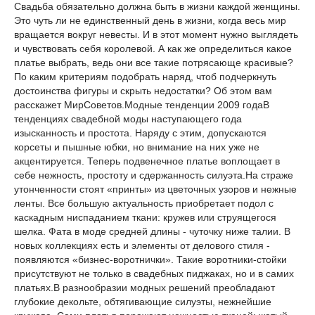
Свадьба обязательно должна быть в жизни каждой женщины.
Это чуть ли не единственный день в жизни, когда весь мир
вращается вокруг невесты. И в этот момент нужно выглядеть
и чувствовать себя королевой. А как же определиться какое
платье выбрать, ведь они все такие потрясающе красивые?
По каким критериям подобрать наряд, чтоб подчеркнуть
достоинства фигуры и скрыть недостатки? Об этом вам
расскажет МирСоветов.Модные тенденции 2009 годаВ
тенденциях свадебной моды наступающего года
изысканность и простота. Наряду с этим, допускаются
корсеты и пышные юбки, но внимание на них уже не
акцентируется. Теперь подвенечное платье воплощает в
себе нежность, простоту и сдержанность силуэта.На страже
утонченности стоят «принты» из цветочных узоров и нежные
ленты. Все большую актуальность приобретает подол с
каскадным ниспаданием ткани: кружев или струящегося
шелка. Фата в моде средней длины - чуточку ниже талии. В
новых коллекциях есть и элементы от делового стиля -
появляются «бизнес-воротнички». Такие воротники-стойки
присутствуют не только в свадебных пиджаках, но и в самих
платьях.В разнообразии модных решений преобладают
глубокие декольте, обтягивающие силуэты, нежнейшие