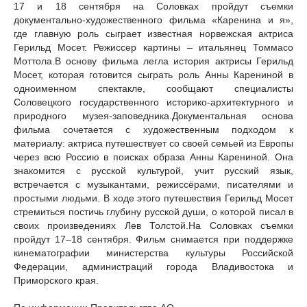
17 и 18 сентября на Соловках пройдут съемки
документально-художественного фильма «Каренина и я»,
где главную роль сыграет известная норвежская актриса
Герильд Мосет. Режиссер картины – итальянец Томмасо
Моттола.В основу фильма легла история актрисы Герильд
Мосет, которая готовится сыграть роль Анны Карениной в
одноименном спектакле, сообщают специалисты
Соловецкого государственного историко-архитектурного и
природного музея-заповедника.Документальная основа
фильма сочетается с художественным подходом к
материалу: актриса путешествует со своей семьей из Европы
через всю Россию в поисках образа Анны Карениной. Она
знакомится с русской культурой, учит русский язык,
встречается с музыкантами, режиссёрами, писателями и
простыми людьми. В ходе этого путешествия Герильд Мосет
стремиться постичь глубину русской души, о которой писал в
своих произведениях Лев Толстой.На Соловках съемки
пройдут 17–18 сентября. Фильм снимается при поддержке
кинематографии министерства культуры Российской
Федерации, администраций города Владивостока и
Приморского края.