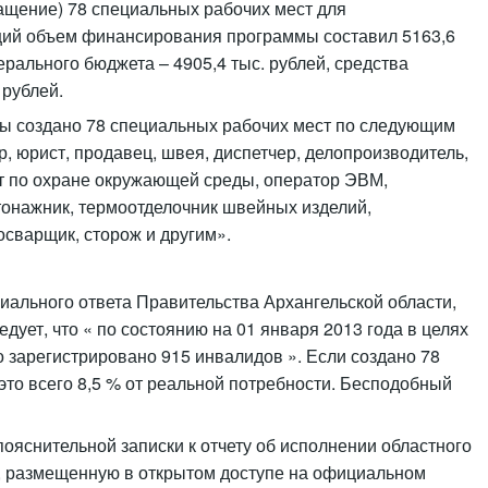
ащение) 78 специальных рабочих мест для
щий объем финансирования программы составил 5163,6
дерального бюджета – 4905,4 тыс. рублей, средства
 рублей.
ы создано 78 специальных рабочих мест по следующим
р, юрист, продавец, швея, диспетчер, делопроизводитель,
ст по охране окружающей среды, оператор ЭВМ,
ртонажник, термоотделочник швейных изделий,
осварщик, сторож и другим».
иального ответа Правительства Архангельской области,
дует, что « по состоянию на 01 января 2013 года в целях
 зарегистрировано 915 инвалидов ». Если создано 78
 это всего 8,5 % от реальной потребности. Бесподобный
пояснительной записки к отчету об исполнении областного
а, размещенную в открытом доступе на официальном