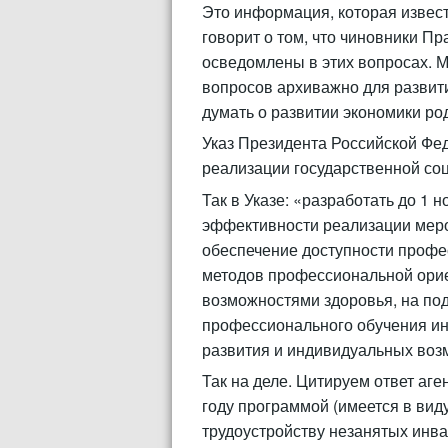
Это информация, которая извест
говорит о том, что чиновники Пр
осведомлены в этих вопросах. М
вопросов архиважно для развити
думать о развитии экономики род
Указ Президента Российской Фед
реализации государственной со
Так в Указе: «разработать до 1
эффективности реализации меро
обеспечение доступности профе
методов профессиональной орие
возможностями здоровья, на по
профессионального обучения ин
развития и индивидуальных во
Так на деле. Цитируем ответ аге
году программой (имеется в ви
трудоустройству незанятых инвал