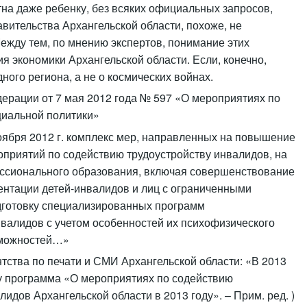
на даже ребенку, без всяких официальных запросов,
авительства Архангельской области, похоже, не
ежду тем, по мнению экспертов, понимание этих
я экономики Архангельской области. Если, конечно,
ного региона, а не о космических войнах.
ерации от 7 мая 2012 года № 597 «О мероприятиях по
циальной политики»
 ноября 2012 г. комплекс мер, направленных на повышение
приятий по содействию трудоустройству инвалидов, на
ссионального образования, включая совершенствование
нтации детей-инвалидов и лиц с ограниченными
дготовку специализированных программ
валидов с учетом особенностей их психофизического
зможностей…»
нтства по печати и СМИ Архангельской области: «В 2013
ду программа «О мероприятиях по содействию
идов Архангельской области в 2013 году». – Прим. ред. )