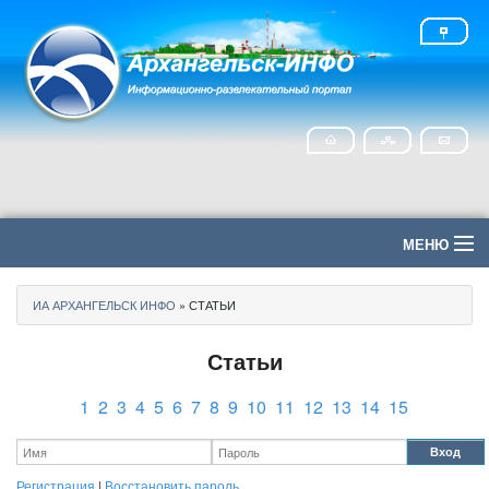
МЕНЮ
Главная
ИА АРХАНГЕЛЬСК ИНФО
» СТАТЬИ
Политика
Статьи
Экономика
1
2
3
4
5
6
7
8
9
10
11
12
13
14
15
Общество
Вход
Регистрация
|
Восстановить пароль