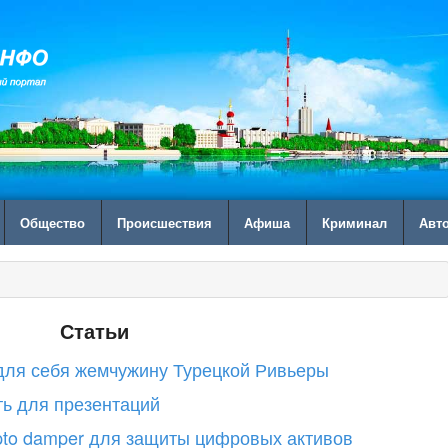
Общество
Происшествия
Афиша
Криминал
Авт
Статьи
 для себя жемчужину Турецкой Ривьеры
ть для презентаций
to damper для защиты цифровых активов