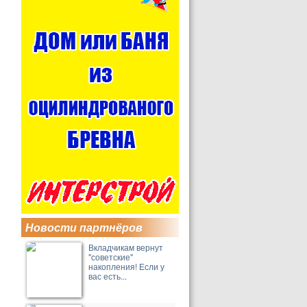
Новости партнёров
Вкладчикам вернут
"советские"
накопления! Если у
вас есть...