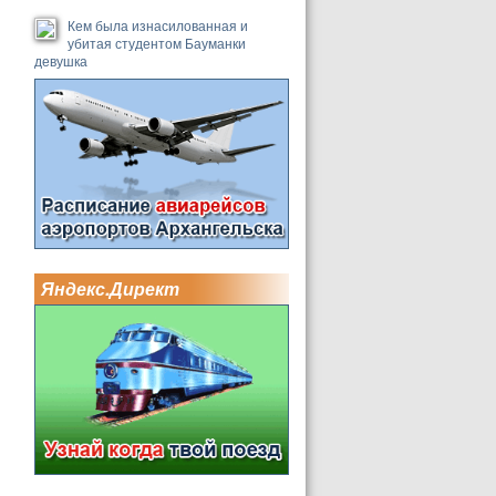
Кем была изнасилованная и
убитая студентом Бауманки
девушка
Яндекс.Директ