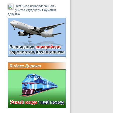
Кем была изнасилованная и
убитая студентом Бауманки
девушка
Яндекс.Директ