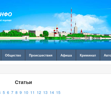
Общество
Происшествия
Афиша
Криминал
Авт
Статьи
4
5
6
7
8
9
10
11
12
13
14
15