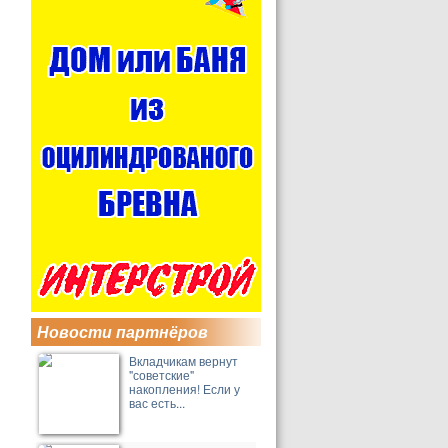
Новости партнёров
Вкладчикам вернут
"советские"
накопления! Если у
вас есть...