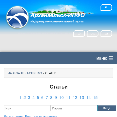
МЕНЮ
Главная
ИА АРХАНГЕЛЬСК ИНФО
» СТАТЬИ
Политика
Статьи
Экономика
1
2
3
4
5
6
7
8
9
10
11
12
13
14
15
Общество
Вход
Регистрация
|
Восстановить пароль