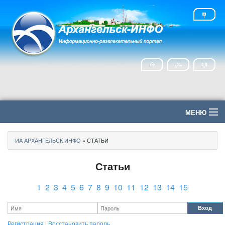
МЕНЮ
Главная
ИА АРХАНГЕЛЬСК ИНФО
» СТАТЬИ
Политика
Статьи
Экономика
1
2
3
4
5
6
7
8
9
10
11
12
13
14
15
Общество
Вход
Регистрация
|
Восстановить пароль