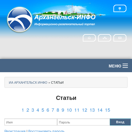
МЕНЮ
Главная
ИА АРХАНГЕЛЬСК ИНФО
» СТАТЬИ
Политика
Статьи
Экономика
1
2
3
4
5
6
7
8
9
10
11
12
13
14
15
Общество
Вход
Регистрация
|
Восстановить пароль