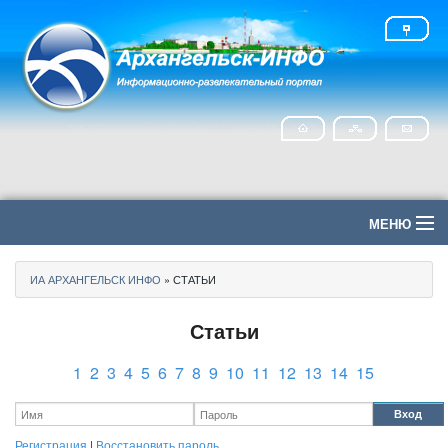
МЕНЮ
Главная
ИА АРХАНГЕЛЬСК ИНФО
» СТАТЬИ
Политика
Статьи
Экономика
1
2
3
4
5
6
7
8
9
10
11
12
13
14
15
Общество
Вход
Регистрация
|
Восстановить пароль