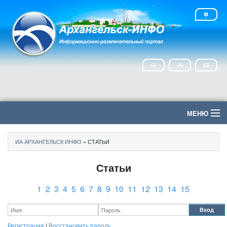
МЕНЮ
Главная
ИА АРХАНГЕЛЬСК ИНФО
» СТАТЬИ
Политика
Статьи
Экономика
1
2
3
4
5
6
7
8
9
10
11
12
13
14
15
Общество
Вход
Регистрация
|
Восстановить пароль