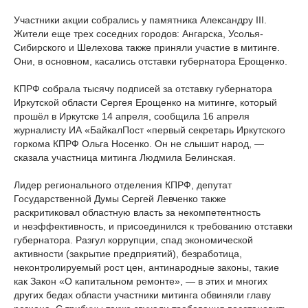
Участники акции собрались у памятника Александру III.
Жители еще трех соседних городов: Ангарска, Усолья-
Сибирского и Шелехова также приняли участие в митинге.
Они, в основном, касались отставки губернатора Ерощенко.
КПРФ собрала тысячу подписей за отставку губернатора
Иркутской области Сергея Ерощенко на митинге, который
прошёл в Иркутске 14 апреля, сообщила 16 апреля
журналисту ИА «БайкалПост «первый секретарь Иркутского
горкома КПРФ Ольга Носенко. Он не слышит народ, —
сказала участница митинга Людмила Белинская.
Лидер регионального отделения КПРФ, депутат
Государственной Думы Сергей Левченко также
раскритиковал областную власть за некомпетентность
и неэффективность, и присоединился к требованию отставки
губернатора. Разгул коррупции, спад экономической
активности (закрытие предприятий), безработица,
неконтролируемый рост цен, антинародные законы, такие
как Закон «О капитальном ремонте», — в этих и многих
других бедах области участники митинга обвиняли главу