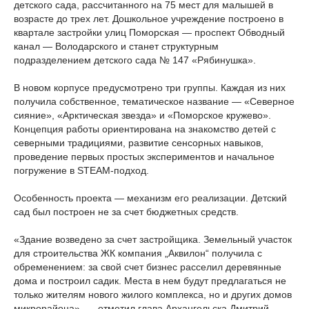
детского сада, рассчитанного на 75 мест для малышей в
возрасте до трех лет. Дошкольное учреждение построено в
квартале застройки улиц Поморская — проспект Обводный
канал — Володарского и станет структурным
подразделением детского сада № 147 «Рябинушка».
В новом корпусе предусмотрено три группы. Каждая из них
получила собственное, тематическое название — «Северное
сияние», «Арктическая звезда» и «Поморское кружево».
Концепция работы ориентирована на знакомство детей с
северными традициями, развитие сенсорных навыков,
проведение первых простых экспериментов и начальное
погружение в STEAM-подход.
Особенность проекта — механизм его реализации. Детский
сад был построен не за счет бюджетных средств.
«Здание возведено за счет застройщика. Земельный участок
для строительства ЖК компания „Аквилон“ получила с
обременением: за свой счет бизнес расселил деревянные
дома и построил садик. Места в нем будут предлагаться не
только жителям нового жилого комплекса, но и других домов
микрорайона», — отметил глава Архангельска Дмитрий