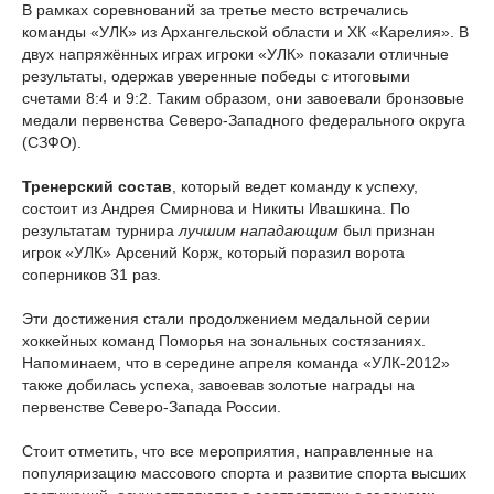
В рамках соревнований за третье место встречались
команды «УЛК» из Архангельской области и ХК «Карелия». В
двух напряжённых играх игроки «УЛК» показали отличные
результаты, одержав уверенные победы с итоговыми
счетами 8:4 и 9:2. Таким образом, они завоевали бронзовые
медали первенства Северо-Западного федерального округа
(СЗФО).
Тренерский состав
, который ведет команду к успеху,
состоит из Андрея Смирнова и Никиты Ивашкина. По
результатам турнира
лучшим нападающим
был признан
игрок «УЛК» Арсений Корж, который поразил ворота
соперников 31 раз.
Эти достижения стали продолжением медальной серии
хоккейных команд Поморья на зональных состязаниях.
Напоминаем, что в середине апреля команда «УЛК-2012»
также добилась успеха, завоевав золотые награды на
первенстве Северо-Запада России.
Стоит отметить, что все мероприятия, направленные на
популяризацию массового спорта и развитие спорта высших