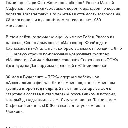
Голкипер «Пари Сен-Жермен» и сборной России Матвей
Сафонов попал в список самых дорогих вратарей по версии
портала Transfermarkt. Его рыночная стоимость возросла на
€8 миллионов, и в данный момент составляет €30
миллионов.
В этом рейтинге такую же оценку имеют Робен Риссер из
«Ланса», Сенне Ламменс из «Манчестер Юнайтед» и
Карнезекки из «Аталанты», которые занимают позиции с 8 по
11. Первую строчку по-прежнему удерживает голкипер
«Манчестер Сити» и бывший соперник Сафонова в «ПСЖ»
Джанлуиджи Доннарумма с оценкой в €45 миллионов.
30 мая в Будапеште «ПСЖ» одержал победу над
«Арсеналом» в финале Лиги чемпионов, став чемпионом
турнира второй год подряд. 27-летний вратарь вышел в
стартовом составе и стал первым россиянином в истории,
который дважды выигрывает Лигу чемпионов. Также в мае
Сафонов вместе с «ПСЖ» завоевал титул чемпиона
Франции.