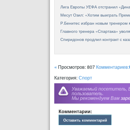
Лига Европы УЕФА отстранил «Дина
Месут Озил: «Хотим выиграть Прем
Р.Бенитес избран новым тренером 
Главного тренера «Спартака» уволя
Спиридонов продлил контракт с каз
«
Просмотров: 807
Комментариев:
Категория:
Спорт
Уважаемый посетитель, В
пользователь.
Мы рекомендуем Вам
зар
Комментарии:
Оставить комментарий