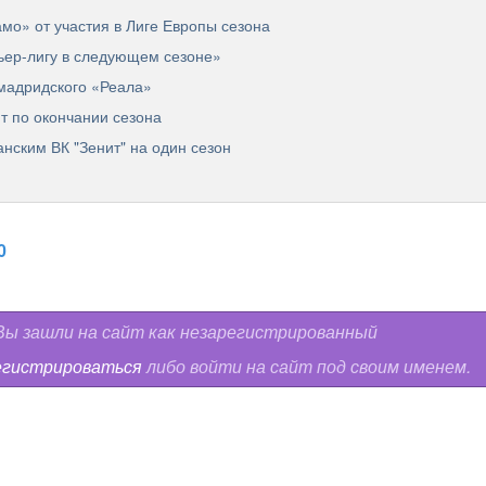
мо» от участия в Лиге Европы сезона
ьер-лигу в следующем сезоне»
мадридского «Реала»
т по окончании сезона
анским ВК "Зенит" на один сезон
0
ы зашли на сайт как незарегистрированный
егистрироваться
либо войти на сайт под своим именем.