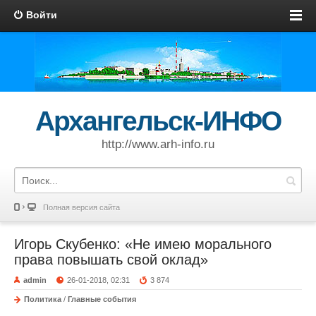
Войти
Архангельск-ИНФО
http://www.arh-info.ru
Полная версия сайта
Игорь Скубенко: «Не имею морального
права повышать свой оклад»
admin
26-01-2018, 02:31
3 874
Политика
/
Главные события