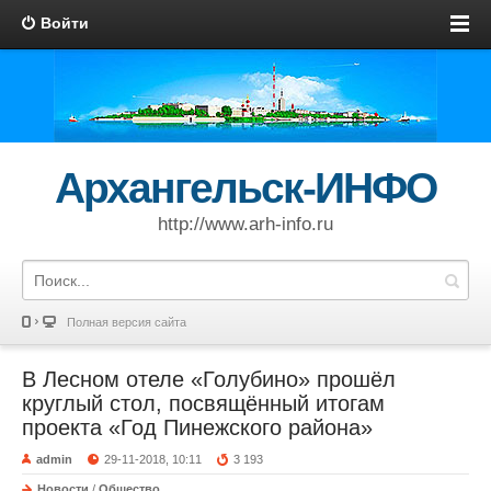
Войти
Архангельск-ИНФО
http://www.arh-info.ru
Полная версия сайта
В Лесном отеле «Голубино» прошёл
круглый стол, посвящённый итогам
проекта «Год Пинежского района»
admin
29-11-2018, 10:11
3 193
Новости
/
Общество