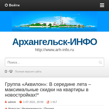
Войти
Архангельск-ИНФО
http://www.arh-info.ru
Полная версия сайта
Группа «Аквилон»: В середине лета –
максимальные скидки на квартиры в
новостройках!*
admin
1-07-2021, 20:59
1 617
Новости
/
Недвижимость
/
Прочее