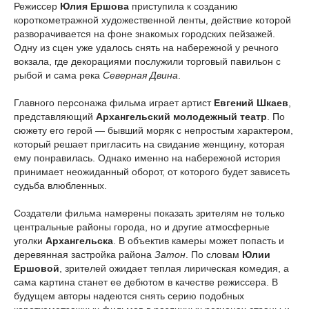
Режиссер
Юлия Ершова
приступила к созданию
короткометражной художественной ленты, действие которой
разворачивается на фоне знакомых городских пейзажей.
Одну из сцен уже удалось снять на набережной у речного
вокзала, где декорациями послужили торговый павильон с
рыбой и сама река
Северная Двина
.
Главного персонажа фильма играет артист
Евгений Шкаев
,
представляющий
Архангельский молодежный театр
. По
сюжету его герой — бывший моряк с непростым характером,
который решает пригласить на свидание женщину, которая
ему понравилась. Однако именно на набережной история
принимает неожиданный оборот, от которого будет зависеть
судьба влюбленных.
Создатели фильма намерены показать зрителям не только
центральные районы города, но и другие атмосферные
уголки
Архангельска
. В объектив камеры может попасть и
деревянная застройка района
Затон
. По словам
Юлии
Ершовой
, зрителей ожидает теплая лирическая комедия, а
сама картина станет ее дебютом в качестве режиссера. В
будущем авторы надеются снять серию подобных