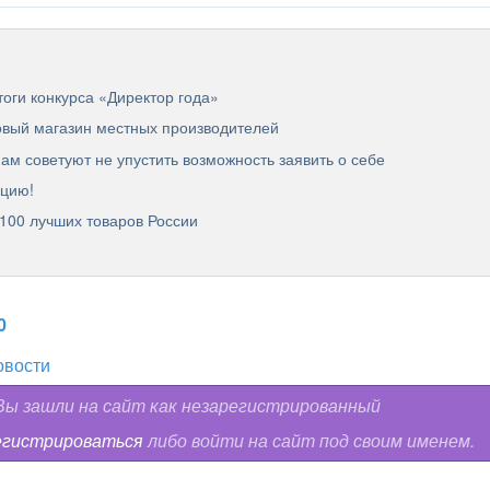
тоги конкурса «Директор года»
овый магазин местных производителей
м советуют не упустить возможность заявить о себе
ацию!
 100 лучших товаров России
0
овости
ы зашли на сайт как незарегистрированный
егистрироваться
либо войти на сайт под своим именем.