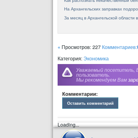
Как распознать некачественный бен
На Архангельских заправках подор
За месяц в Архангельской области 
«
Просмотров: 227
Комментариев:
Категория:
Экономика
Уважаемый посетитель, В
пользователь.
Мы рекомендуем Вам
зар
Комментарии:
Оставить комментарий
Loading...