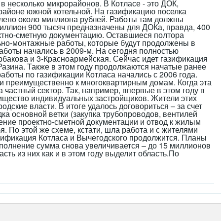
 в несколько микрорайонов. В Котласе - это ДОК,
районе южной котельной. На газификацию поселка
влено около миллиона рублей. Работы там должны
 миллион 900 тысяч предназначены для ДОКа, правда, 400
ектно-сметную документацию. Оставшиеся полтора
ьно-монтажные работы, которые будут продолжены в
аботы начались в 2009-м. На сегодня полностью
бакова и 3-Красноармейская. Сейчас идет газификация
Разина. Также в этом году продолжаются начатые ранее
аботы по газификации Котласа начались с 2006 года.
ли преимущественно к многоквартирным домам. Когда эта
 частный сектор. Так, например, впервые в этом году в
ищество индивидуальных застройщиков. Жители этих
одские власти. В итоге удалось договориться – за счет
ка основной ветки (закупка трубопроводов, вентилей
вление проектно-сметной документации и отвод к жилым
. По этой же схеме, кстати, шла работа и с жителями
зификация Котласа и Вычегодского продолжится. Планы
полнение сумма снова увеличивается – до 15 миллионов
асть из них как и в этом году выделит область.По