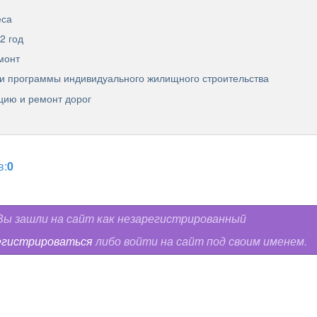
еса
2 год
монт
и программы индивидуального жилищного строительства
цию и ремонт дорог
в:
0
ы зашли на сайт как незарегистрированный
егистрироваться
либо войти на сайт под своим именем.