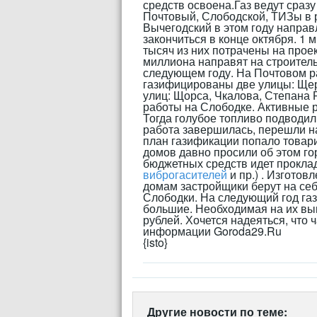
средств освоена.Газ ведут сразу
Почтовый, Слободской, ТИЗы в 
Вычегодский в этом году напра
закончиться в конце октября. 1
тысяч из них потрачены на про
миллиона направят на строител
следующем году. На Почтовом р
газифицированы две улицы: Щер
улиц: Щорса, Чкалова, Степана 
работы на Слободке. Активные р
Тогда голубое топливо подводи
работа завершилась, перешли на
план газификации попало товар
домов давно просили об этом гор
бюджетных средств идет проклад
виброгасителей
и пр.) . Изгото
домам застройщики берут на себя
Слободки. На следующий год га
большие. Необходимая на их вы
рублей. Хочется надеяться, что ч
информации Goroda29.Ru
{isto}
Другие новости по теме: