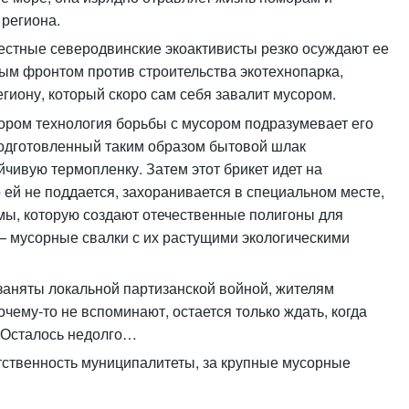
 региона.
естные северодвинские экоактивисты резко осуждают ее
ым фронтом против строительства экотехнопарка,
гиону, который скоро сам себя завалит мусором.
ором технология борьбы с мусором подразумевает его
Подготовленный таким образом бытовой шлак
йчивую термопленку. Затем этот брикет идет на
о ей не поддается, захоранивается в специальном месте,
мы, которую создают отечественные полигоны для
— мусорные свалки с их растущими экологическими
заняты локальной партизанской войной, жителям
чему-то не вспоминают, остается только ждать, когда
. Осталось недолго…
етственность муниципалитеты, за крупные мусорные