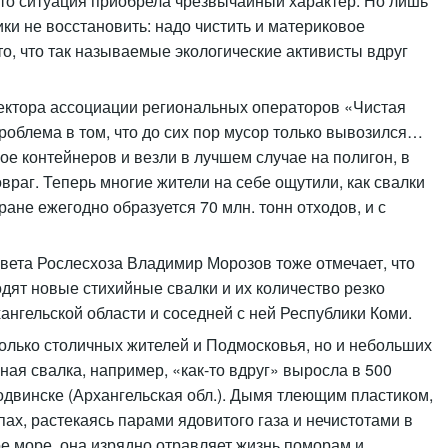
что ситуация приобрела чрезвычайный характер. Но лишь
ки не восстановить: надо чистить и материковое
то, что так называемые экологические активисты вдруг
ектора ассоциации региональных операторов «Чистая
роблема в том, что до сих пор мусор только вывозился…
 контейнеров и везли в лучшем случае на полигон, в
враг. Теперь многие жители на себе ощутили, как свалки
тране ежегодно образуется 70 млн. тонн отходов, и с
вета Рослесхоза Владимир Морозов тоже отмечает, что
одят новые стихийные свалки и их количество резко
ангельской области и соседней с ней Республики Коми.
только столичных жителей и Подмосковья, но и небольших
ая свалка, например, «как-то вдруг» выросла в 500
двинске (Архангельская обл.). Дымя тлеющим пластиком,
х, растекаясь парами ядовитого газа и нечистотами в
е море, она изрядно отравляет жизнь поморам и