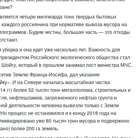
ране?
бавляется четыре миллиарда тонн твердых бытовых
на каждого россиянина при нормативе вывоза мусора на
 килограммов. Будем честны, большая часть — это отходы
отстают.
 уборка и она идет уже несколько лет. Важность для
 президентом Российского экологического общества стал
 Шойгу, который в прошлом занимал пост министра МЧС.
осетив Землю Франца-Иосифа, дал указание
йку». И на Севере началась масштабная чистка
014 гг) более 52 тысяч тонн металлолома, строительных и
гля, нефтешламов, загрязненного нефтью грунта и
ной деятельности человека вывезли только с Земли
о процесс не остановился и к концу 2018 года на
ликвидировано уже 80 тысяч тонн мусора и подвержено
ано) более 200 га земель.