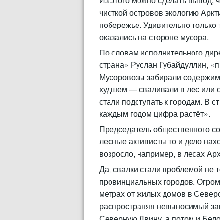
Из этого можно сделать вывод, 
чисткой островов экологию Аркти
побережье. Удивительно только 
оказались на стороне мусора.
По словам исполнительного дир
страна» Руслан Губайдуллин, «п
Мусоровозы забирали содержимое
худшем — сваливали в лес или о
стали подступать к городам. В с
каждым годом цифра растёт».
Председатель общественного со
лесные активисты то и дело нах
возросло, например, в лесах Арх
Да, свалки стали проблемой не 
провинциальных городов. Огромн
метрах от жилых домов в Северо
распространяя невыносимый запа
Северную Двину, а потом и Бело