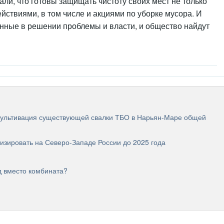
али, что готовы защищать чистоту своих мест не только
йствиями, в том числе и акциями по уборке мусора. И
анные в решении проблемы и власти, и общество найдут
екультивация существующей свалки ТБО в Нарьян-Маре общей
лизировать на Северо-Западе России до 2025 года
 вместо комбината?