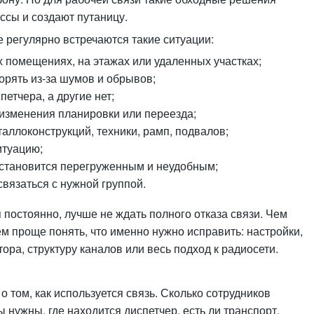
ссы и создают путаницу.
е регулярно встречаются такие ситуации:
х помещениях, на этажах или удаленных участках;
рять из-за шумов и обрывов;
етчера, а другие нет;
 изменения планировки или переезда;
таллоконструкций, техники, рамп, подвалов;
итуацию;
 становится перегруженным и неудобным;
связаться с нужной группой.
 постоянно, лучше не ждать полного отказа связи. Чем
ем проще понять, что именно нужно исправить: настройки,
ора, структуру каналов или весь подход к радиосети.
том, как используется связь. Сколько сотрудников
ы нужны, где находится диспетчер, есть ли транспорт,