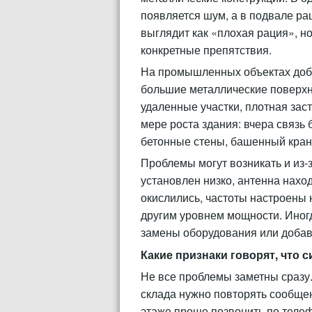
появляется шум, а в подвале ра
выглядит как «плохая рация», но
конкретные препятствия.
На промышленных объектах доб
большие металлические поверхн
удаленные участки, плотная зас
мере роста здания: вчера связь
бетонные стены, башенный кран,
Проблемы могут возникать и из-
установлен низко, антенна наход
окислились, частоты настроены н
другим уровнем мощности. Иногд
замены оборудования или добав
Какие признаки говорят, что 
Не все проблемы заметны сразу. 
склада нужно повторять сообщен
этаже проще позвонить по теле