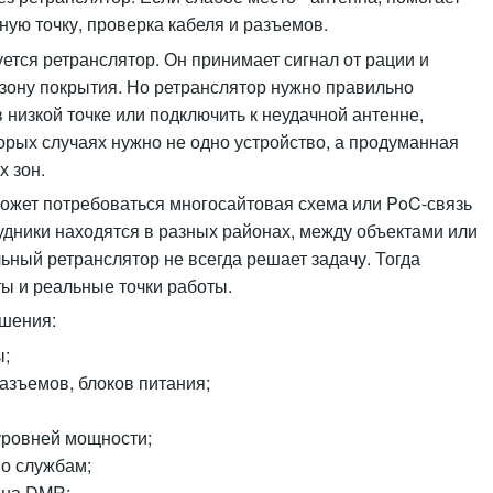
ную точку, проверка кабеля и разъемов.
уется ретранслятор. Он принимает сигнал от рации и
зону покрытия. Но ретранслятор нужно правильно
в низкой точке или подключить к неудачной антенне,
торых случаях нужно не одно устройство, а продуманная
х зон.
ожет потребоваться многосайтовая схема или PoC-связь
рудники находятся в разных районах, между объектами или
ный ретранслятор не всегда решает задачу. Тогда
ы и реальные точки работы.
ешения:
ы;
разъемов, блоков питания;
 уровней мощности;
по службам;
 на DMR;