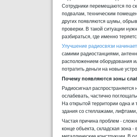
Сотрудники перемещаются по скл
подвалам, техническим помещени
других появляются шумы, обрывы
проверки. В такой ситуации нуж
разбираться, где именно теряетс
Улучшение радиосвязи начинает
самими радиостанциями, антенно
расположением оборудования ил
потратить деньги на новые устро
Почему появляются зоны слаб
Радиосигнал распространяется н
ослабевать, частично поглощать
На открытой территории одна и 
здания со стеллажами, лифтами
Частая причина проблем - сложн
конце объекта, складская зона - 
металлические конструкции. В од