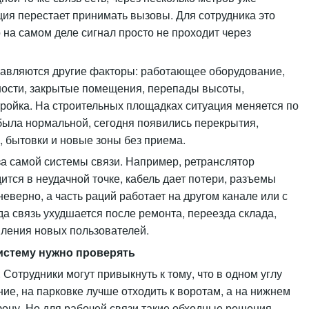
ция перестает принимать вызовы. Для сотрудника это
 на самом деле сигнал просто не проходит через
авляются другие факторы: работающее оборудование,
ости, закрытые помещения, перепады высоты,
тройка. На строительных площадках ситуация меняется по
 была нормальной, сегодня появились перекрытия,
 бытовки и новые зоны без приема.
за самой системы связи. Например, ретранслятор
ится в неудачной точке, кабель дает потери, разъемы
еверно, а часть раций работает на другом канале или с
а связь ухудшается после ремонта, переезда склада,
ления новых пользователей.
систему нужно проверять
Сотрудники могут привыкнуть к тому, что в одном углу
ие, на парковке лучше отходить к воротам, а на нижнем
фону. Но для рабочей связи такие обходные решения