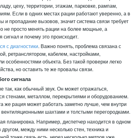
аду, цеху, территории, этажам, парковке, рампам,
ям. Если в одних местах рации работают уверенно, а в
 и пропадание вызовов, значит система связи требует
но не просто менять рации на более мощные, а
я сигнал и почему это происходит.
ся с диагностики
. Важно понять, проблема связана с
й, ретранслятором, кабелем, настройками,
и особенностями объекта. Без такой проверки легко
йства, но оставить те же провалы связи.
ого сигнала
е так, как обычный звук. Он может отражаться,
ся стенами, металлом, перекрытиями и оборудованием.
та же рация может работать заметно лучше, чем внутри
, вентиляционными шахтами и толстыми перегородками.
ая планировка. Например, диспетчер находится в одном
в другом, между ними несколько стен, техника и
ной точке связь есть, через несколько метров уже