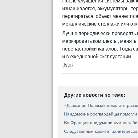
После улучшения системы важно
изнашивается, аккумуляторы тер
перетираться, объект меняет пл
металлические стеллажи или отк
Лучше периодически проверять 
маркировать комплекты, менять
перенастройки каналов. Тогда св
и в ежедневной эксплуатации
{isto}
Другие новости по теме:
«Движение Первых» помогает разв
Няндомские росгвардейцы помогли 
Во Франции придумали «умное» би
Следственный комитет заинтересов