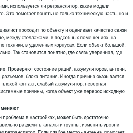
ми, используется ли ретранслятор, какие модели
е. Это помогает понять не только техническую часть, но и
иалист проходит по объекту и оценивает качество связи
ампе, между стеллажами, в подсобных помещениях, на
зле техники, в удаленных корпусах. Если объект большой,
но. Так становится понятно, где связь уверенная, где
ие. Проверяют состояние раций, аккумуляторов, антенн,
, разъемов, блока питания. Иногда причина оказывается
 плохой контакт, слабый аккумулятор, неверная
системные причины, когда объект уже перерос исходную
именяют
и проблема в настройках, может быть достаточно
авильно разделить каналы и группы, изменить уровни
з ретранслятор. Если слабое место - антенна, помогает