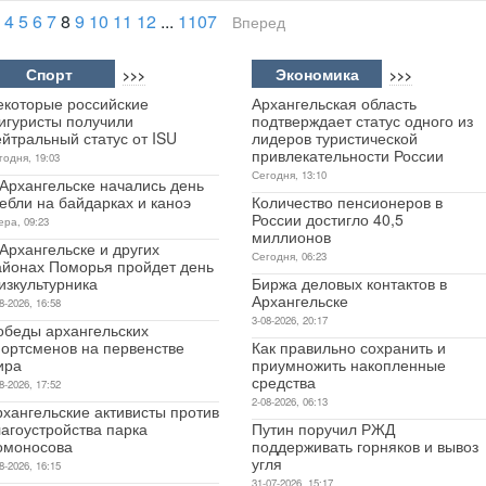
4
5
6
7
8
9
10
11
12
...
1107
Вперед
Спорт
Экономика
>>>
>>>
екоторые российские
Архангельская область
игуристы получили
подтверждает статус одного из
йтральный статус от ISU
лидеров туристической
привлекательности России
годня, 19:03
Сегодня, 13:10
 Архангельске начались день
ебли на байдарках и каноэ
Количество пенсионеров в
России достигло 40,5
ера, 09:23
миллионов
Архангельске и других
Сегодня, 06:23
айонах Поморья пройдет день
изкультурника
Биржа деловых контактов в
Архангельске
8-2026, 16:58
3-08-2026, 20:17
обеды архангельских
портсменов на первенстве
Как правильно сохранить и
ира
приумножить накопленные
средства
8-2026, 17:52
2-08-2026, 06:13
рхангельские активисты против
агоустройства парка
Путин поручил РЖД
омоносова
поддерживать горняков и вывоз
угля
8-2026, 16:15
31-07-2026, 15:17