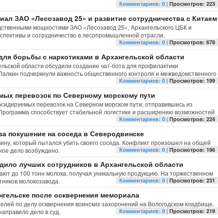
Комментариев: 0 |
Просмотров: 223
иал ЗАО «Лесозавод 25» и развитие сотрудничества с Китаем
дственными мощностями ЗАО «Лесозавод 25», Архангельского ЦБК и
рспективы и сотрудничество в лесопромышленной отрасли.
Комментариев: 0 |
Просмотров: 678
 для борьбы с наркотиками в Архангельской области
льской области обсудили создание чат-бота для профилактики
Палкин подчеркнули важность общественного контроля и межведомственного
Комментариев: 0 |
Просмотров: 199
мых перевозок по Северному морскому пути
бсидируемых перевозок на Северном морском пути, отправившись из
. Программа способствует стабильной логистике и расширению возможностей
Комментариев: 0 |
Просмотров: 224
за покушение на соседа в Северодвинске
ину, который пытался убить своего соседа. Конфликт произошел на общей
вное дело возбуждено.
Комментариев: 0 |
Просмотров: 196
дило лучших сотрудников в Архангельской области
ают до 100 тонн молока, получая уникальную продукцию. На торжественном
тников молокозавода.
Комментариев: 0 |
Просмотров: 231
нгельске после осквернения мемориала
елей по делу осквернения воинских захоронений на Вологодском кладбище.
аправило дело в суд.
Комментариев: 0 |
Просмотров: 219