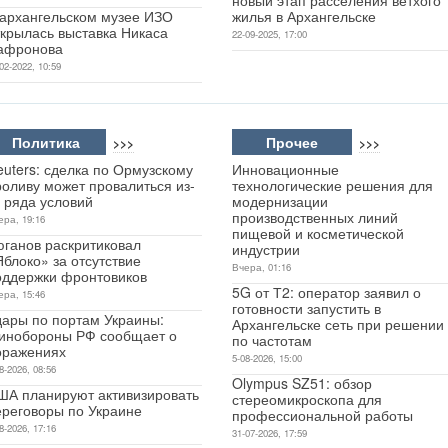
 архангельском музее ИЗО
жилья в Архангельске
ткрылась выставка Никаса
22-09-2025, 17:00
афронова
02-2022, 10:59
Политика
Прочее
>>>
>>>
uters: сделка по Ормузскому
Инновационные
роливу может провалиться из-
технологические решения для
 ряда условий
модернизации
производственных линий
ера, 19:16
пищевой и косметической
юганов раскритиковал
индустрии
блоко» за отсутствие
Вчера, 01:16
оддержки фронтовиков
5G от Т2: оператор заявил о
ера, 15:46
готовности запустить в
дары по портам Украины:
Архангельске сеть при решении
инобороны РФ сообщает о
по частотам
оражениях
5-08-2026, 15:00
8-2026, 08:56
Olympus SZ51: обзор
ША планируют активизировать
стереомикроскопа для
ереговоры по Украине
профессиональной работы
8-2026, 17:16
31-07-2026, 17:59