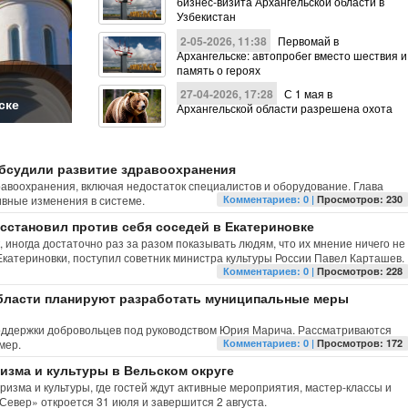
бизнес-визита Архангельской области в
Узбекистан
2-05-2026, 11:38
Первомай в
Архангельске: автопробег вместо шествия и
память о героях
В Архангельской области проходят поиски
В Архангельске стартует новый этап
27-04-2026, 17:28
С 1 мая в
ске
пропавших девушек
строительства освещения
Архангельской области разрешена охота
бсудили развитие здравоохранения
авоохранения, включая недостаток специалистов и оборудование. Глава
ивные изменения в системе.
Комментариев: 0 |
Просмотров: 230
сстановил против себя соседей в Екатериновке
 иногда достаточно раз за разом показывать людям, что их мнение ничего не
 Екатериновки, поступил советник министра культуры России Павел Карташев.
Комментариев: 0 |
Просмотров: 228
бласти планируют разработать муниципальные меры
оддержки добровольцев под руководством Юрия Марича. Рассматриваются
мер.
Комментариев: 0 |
Просмотров: 172
изма и культуры в Вельском округе
ризма и культуры, где гостей ждут активные мероприятия, мастер-классы и
Север» откроется 31 июля и завершится 2 августа.