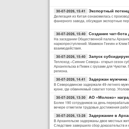
Экспортный потенц
30-07-2026, 15:41
Делегация из Китая ознакомилась с произво
фанерного завода, обсуждая экспортные пе
Создание чат-бота
30-07-2026, 15:40
На заседании Общественной палаты Арханге
наркопреступлений. Мамикон Гекчян и Клим 
взаимодействия.
Запуск субсидируе
30-07-2026, 15:40
Теплоход «Сияние Севера» открыл сезон су
Архангельска в Певек с грузами для Чукотки
региона.
Задержан мужчина 
30-07-2026, 14:41
В Северодвинске задержали 49-летнего мужч
кухне, где обвиняемый схватил топор. Уголо
АО «Молоко» награ
30-07-2026, 13:30
Более 190 сотрудников за день перерабатыв
вечере отметили трудовые достижения рабо
Задержание в Арха
30-07-2026, 13:28
В Архангельске задержаны двое местных жит
Следствие завершило сбор доказательств и н