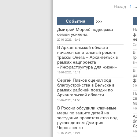
1
...
Назад
События
>>>
Дмитрий Морев: поддержка
Н
семей усилена
ф
не
20-01-2026, 16:46
Се
В Архангельской области
начался капитальный ремонт
В
трассы Онега – Архангельск в
гр
рамках нацпроекта
Вч
«Инфраструктура для жизни»
В 
13-07-2025, 15:13
р
Сергей Пивков оценил ход
ф
благоустройства в Вельске в
5-0
рамках рабочей поездки по
П
Архангельской области
с
13-07-2025, 14:58
м
В России обсудили ключевые
4-0
меры по защите детей на
А
заседании правительства под
бл
руководством Дмитрия
Л
Чернышенко
4-0
12-07-2025, 11:21