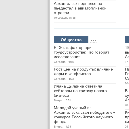
Архангельск поднялся на
пьедестал в авиатопливной
отрасли
10-09-2024, 15:38
Общество
>>>
ЕГЭ как фактор при
1
трудоустройстве: что говорят
вы
исследования
А
Сегодня, 16:15
17-
Рост цен на продукты: влияние
П
жары и конфликтов
Р
С
Сегодня, 14:33
20-
Илана Дылдина ответила
хейтерам на критику нового
В 
бизнеса
х
Ар
Вчера, 16:51
28-
Молодой ученый из
Архангельска стал победителем
К
конкурса Российского научного
п
фонда
к
Вчера, 11:33
25-