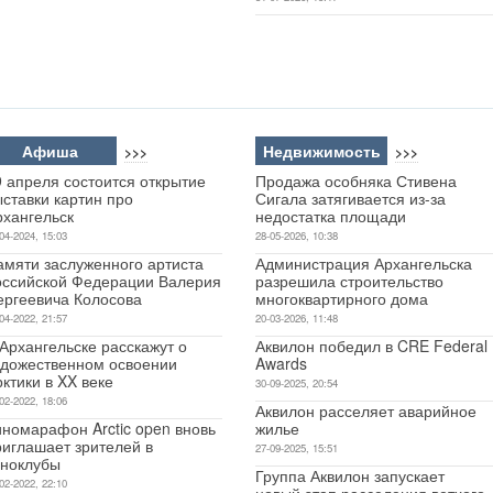
Афиша
Недвижимость
>>>
>>>
9 апреля состоится открытие
Продажа особняка Стивена
ставки картин про
Сигала затягивается из-за
рхангельск
недостатка площади
04-2024, 15:03
28-05-2026, 10:38
амяти заслуженного артиста
Администрация Архангельска
оссийской Федерации Валерия
разрешила строительство
ергеевича Колосова
многоквартирного дома
04-2022, 21:57
20-03-2026, 11:48
Архангельске расскажут о
Аквилон победил в CRE Federal
удожественном освоении
Awards
ктики в XX веке
30-09-2025, 20:54
02-2022, 18:06
Аквилон расселяет аварийное
иномарафон Arctic open вновь
жилье
риглашает зрителей в
27-09-2025, 15:51
иноклубы
Группа Аквилон запускает
02-2022, 22:10
новый этап расселения ветхого