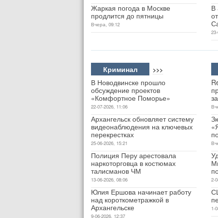
Жаркая погода в Москве
В
продлится до пятницы
о
С
Вчера, 09:12
23-
Криминал
>>>
В Новодвинске прошло
Re
обсуждение проектов
п
«Комфортное Поморье»
за
22-07-2026, 11:06
Вч
Архангельск обновляет систему
З
видеонаблюдения на ключевых
«Я
перекрестках
п
25-06-2026, 15:21
Вч
Полиция Перу арестовала
У
наркоторговца в костюмах
М
талисманов ЧМ
п
13-06-2026, 08:06
2-0
Юлия Ершова начинает работу
С
над короткометражкой в
п
Архангельске
1-0
9-06-2026, 12:37