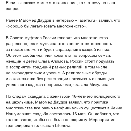
Если выпокажете мне это заявление, то я отвечу на ваш
вопрос.
Ранее Магомед Даудов в интервью «Газете.ru» заявил, что
«хорошо бы легализовать многоженство».
В Совете муфтиев России говорят, что многоженство
разрешено, если мужчина готов нести ответственность
за несколько жен и будет справедлив к каждой из них.
Об этом сообщила член комитета по вопросам семьи,
женщин и детей Ольга Алимова. России стоит подумать
о восприятии традиций разных религий, в том числе
на законодательном уровне. А религиозные обряды
и сожительство без регистрации наказывать с помощью
уголовного кодекса неприемлемо, сказала Мизулина.
По следам скандала с женитьбой 46-летнего полицейского
на школьнице, Магомед Даудов заявил, что практика
многоженства все равно неофициально существует в Чечне.
Нашумевшая свадьба состоялась 16 мая. Он добавил, что
только важно, чтобы все было по шариату. Мероприятие
транслировал телеканал Lifenews.