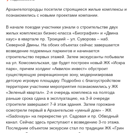
Архангелогородцы посетили строящиеся жилые комплексы и
познакомились с новыми проектами компании.
В начале поездки участники узнали о строительстве двух
жилых комплексах бизнес-класса «Биография» и «Двина
хаус» в квартале пр. Троицкий – ул. Суворова – наб.
Северной Двины. На обоих объектах сейчас завершается
возведение подземных паркингов и начинается
строительство первых этажей. Затем экскурсанты побывали
на ул. Комсомольская, где будет построен новый ЖК «Искра
парк», причем холдинг «Аквилон инвест» обустроит
существующую рекреационную зону, модернизировав
детскую игровую площадку. Подробно с благоустройством
территории участники мероприятия познакомились у ЖК
«Зеленый квартал». 2-я очередь комплекса на полгода
раньше срока сдана в эксплуатацию, на 3-й очереди
строители завершают 7-й этаж здания. Затем горожане
осмотрели первый в Архангельске «умный дом» - ЖК
«iSadovaya» на перекрестке ул. Садовая и пр. Обводный
канал. Сейчас здесь приступают к возведению 3-го этажа.
Последним объектом экскурсии стал по традиции ЖК «Грин