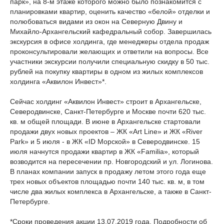
парк», на 8-м этаже которого можно было познакомится с
планировками квартир, оценить качество «белой» отделки и
полюбоваться видами из окон на Северную Двину и
Михайло-Архангельский кафедральный собор. Завершилась
экскурсия в офисе холдинга, где менеджеры отдела продаж
проконсультировали желающих и ответили на вопросы. Все
участники экскурсии получили специальную скидку в 50 тыс.
рублей на покупку квартиры в одном из жилых комплексов
холдинга «Аквилон Инвест»*.
Сейчас холдинг «Аквилон Инвест» строит в Архангельске,
Северодвинске, Санкт-Петербурге и Москве почти 620 тыс.
кв. м общей площади. В июне в Архангельске стартовали
продажи двух новых проектов – ЖК «Art Line» и ЖК «River
Park» и 5 июля - в ЖК «ID Морской» в Северодвинске. 15
июля начнутся продажи квартир в ЖК «Familia», который
возводится на пересечении пр. Новгородский и ул. Логинова.
В планах компании запуск в продажу летом этого года еще
трех новых объектов площадью почти 140 тыс. кв. м, в том
числе два жилых комплекса в Архангельске, а также в Санкт-
Петербурге.
*Сроки проведения акции 13.07.2019 года. Подробности об