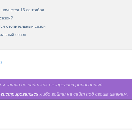
 начнется 16 сентября
 сезон?
тся отопительный сезон
тельный сезон
0
ы зашли на сайт как незарегистрированный
егистрироваться
либо войти на сайт под своим именем.