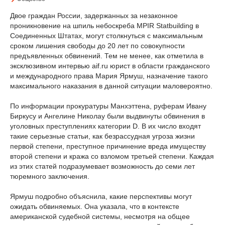
Двое граждан России, задержанных за незаконное
проникновение на шпиль небоскреба MPIR Statbuilding в
Соединенных Штатах, могут столкнуться с максимальным
сроком лишения свободы до 20 лет по совокупности
предъявленных обвинений. Тем не менее, как отметила в
эксклюзивном интервью aif.ru юрист в области гражданского
и международного права Мария Ярмуш, назначение такого
максимального наказания в данной ситуации маловероятно.
По информации прокуратуры Манхэттена, руферам Ивану
Биркусу и Ангелине Николау были выдвинуты обвинения в
уголовных преступлениях категории D. В их число входят
такие серьезные статьи, как безрассудная угроза жизни
первой степени, преступное причинение вреда имуществу
второй степени и кража со взломом третьей степени. Каждая
из этих статей подразумевает возможность до семи лет
тюремного заключения.
Ярмуш подробно объяснила, какие перспективы могут
ожидать обвиняемых. Она указала, что в контексте
американской судебной системы, несмотря на общее