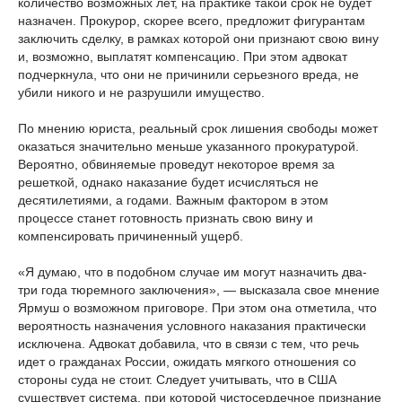
количество возможных лет, на практике такой срок не будет
назначен. Прокурор, скорее всего, предложит фигурантам
заключить сделку, в рамках которой они признают свою вину
и, возможно, выплатят компенсацию. При этом адвокат
подчеркнула, что они не причинили серьезного вреда, не
убили никого и не разрушили имущество.
По мнению юриста, реальный срок лишения свободы может
оказаться значительно меньше указанного прокуратурой.
Вероятно, обвиняемые проведут некоторое время за
решеткой, однако наказание будет исчисляться не
десятилетиями, а годами. Важным фактором в этом
процессе станет готовность признать свою вину и
компенсировать причиненный ущерб.
«Я думаю, что в подобном случае им могут назначить два-
три года тюремного заключения», — высказала свое мнение
Ярмуш о возможном приговоре. При этом она отметила, что
вероятность назначения условного наказания практически
исключена. Адвокат добавила, что в связи с тем, что речь
идет о гражданах России, ожидать мягкого отношения со
стороны суда не стоит. Следует учитывать, что в США
существует система, при которой чистосердечное признание