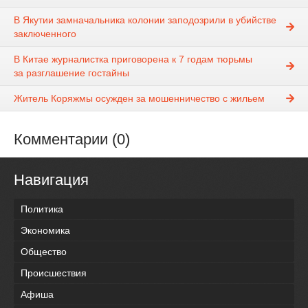
В Якутии замначальника колонии заподозрили в убийстве
заключенного
В Китае журналистка приговорена к 7 годам тюрьмы
за разглашение гостайны
Житель Коряжмы осужден за мошенничество с жильем
Комментарии (0)
Навигация
Политика
Экономика
Общество
Происшествия
Афиша