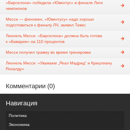
«Барселона» победила «Ювентус» в финале Лиги
чемпионов
Месси — феномен, «Ювентусу» надо хорошо
подготовиться к финалу ЛЧ, заявил Тевес
Лионель Месси: «Барселона» должна быть готова
к «Баварии» на 110 процентов
Месси получил травму во время тренировки
Лионель Месси: «Уважаем „Реал Мадрид“ и Криштиану
Роналду»
Комментарии (0)
Навигация
Политика
Экономика