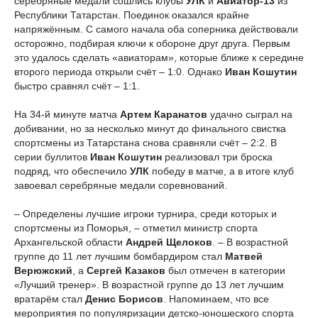
серебряные медали сошлись клубы
УЛК
и
Авиатор-13
из
Республики Татарстан. Поединок оказался крайне
напряжённым. С самого начала оба соперника действовали
осторожно, подбирая ключи к обороне друг друга. Первым
это удалось сделать «авиаторам», которые ближе к середине
второго периода открыли счёт – 1:0. Однако
Иван Кошутин
быстро сравнял счёт – 1:1.
На 34-й минуте матча
Артем Каранатов
удачно сыграл на
добивании, но за несколько минут до финального свистка
спортсмены из Татарстана снова сравняли счёт – 2:2. В
серии буллитов
Иван Кошутин
реализовал три броска
подряд, что обеспечило
УЛК
победу в матче, а в итоге клуб
завоевал серебряные медали соревнований.
– Определены лучшие игроки турнира, среди которых и
спортсмены из Поморья, – отметил министр спорта
Архангельской области
Андрей Щелоков
. – В возрастной
группе до 11 лет лучшим бомбардиром стал
Матвей
Верюжский
, а
Сергей Казаков
был отмечен в категории
«Лучший тренер». В возрастной группе до 13 лет лучшим
вратарём стал
Денис Борисов
. Напоминаем, что все
мероприятия по популяризации детско-юношеского спорта