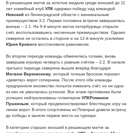
В решающем матче за золотые медали среди юношей до 11
лет хоккейный клуб
УЛК
одержал победу над командой
Невский
из Ленинградской области с минимальным
преимуществом 3:2. Первая половина встречи завершилась
вничью – 1:1. На 9-й минуте матча петербуржцы открыли
счёт, воспользовавшись численным преимуществом. Однако
северяне не остались в стороне и на 12-й минуте усилиями
Юрия Кривого
восстановили равновесие.
Во втором периоде команды обменялись голами, вновь
завершив игровую четверть с равным счётом – 2:2. В начале
третьего периода северяне вышли вперёд благодаря
Матвею Верюжскому
, который точным броском поразил
«девятку» ворот соперника. После этого обе команды
предприняли множество попыток изменить счёт, но ни одна
из них не увенчалась успехом. Все атаки противника были
успешно нейтрализованы голкипером
УЛК
Романом
Пушкиным
, который продемонстрировал блестящую игру на
линии ворот. В итоге спортсмены из Поморья довели встречу
до победы и заняли первое место на турнире.
В категории старших юношей в решающем матче за