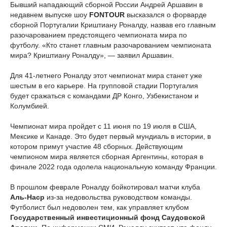
Бывший нападающий сборной России Андрей Аршавин в
недавнем выпуске шоу
FONTOUR
высказался о форварде
сборной Португалии Криштиану Роналду, назвав его главным
разочарованием предстоящего чемпионата мира по
футболу. «Кто станет главным разочарованием чемпионата
мира? Криштиану Роналду», — заявил Аршавин.
Для 41-летнего Роналду этот чемпионат мира станет уже
шестым в его карьере. На групповой стадии Португалия
будет сражаться с командами ДР Конго, Узбекистаном и
Колумбией.
Чемпионат мира пройдет с 11 июня по 19 июля в США,
Мексике и Канаде. Это будет первый мундиаль в истории, в
котором примут участие 48 сборных. Действующим
чемпионом мира является сборная Аргентины, которая в
финале 2022 года одолела национальную команду Франции.
В прошлом феврале Роналду бойкотировал матчи клуба
Аль-Наср
из-за недовольства руководством команды.
Футболист был недоволен тем, как управляет клубом
Государственный инвестиционный фонд Саудовской