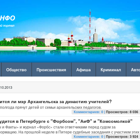
Общество
Происшествия
Афиша
Криминал
Авт
10.2013
упится ли мэр Архангельска за династию учителей?
полгода прячут детей от семьи архангельских педагогов.
Комментариев: 0 |
Просмотров: 8 036
удится в Петербурге с "Форбсом", "АиФ" и "Комсомолкой"
 и Факты» и журнал «Форбс» стали ответчиками перед судом за
рмацию. На прошлой неделе в Питере судебные заседания с участием этих
Комментариев: 0 |
Просмотров: 3 924