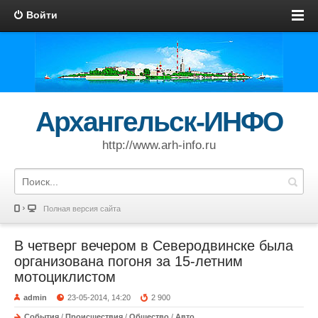
Войти
Архангельск-ИНФО
http://www.arh-info.ru
Полная версия сайта
В четверг вечером в Северодвинске была
организована погоня за 15-летним
мотоциклистом
admin
23-05-2014, 14:20
2 900
События
/
Происшествия
/
Общество
/
Авто