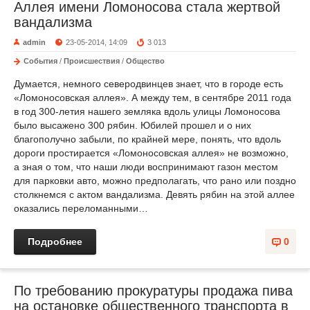
Аллея имени Ломоносова стала жертвой
вандализма
admin
23-05-2014, 14:09
3 013
События
/
Происшествия
/
Общество
Думается, немного северодвинцев знает, что в городе есть
«Ломоносовская аллея». А между тем, в сентябре 2011 года
в год 300-летия нашего земляка вдоль улицы Ломоносова
было высажено 300 рябин. Юбилей прошел и о них
благополучно забыли, по крайней мере, понять, что вдоль
дороги простирается «Ломоносовская аллея» не возможно,
а зная о том, что наши люди воспринимают газон местом
для парковки авто, можно предполагать, что рано или поздно
столкнемся с актом вандализма. Девять рябин на этой аллее
оказались переломанными…
Подробнее
0
По требованию прокуратуры продажа пива
на остановке общественного транспорта в