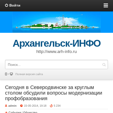
Войти
Архангельск-ИНФО
http://www.arh-info.ru
Полная версия сайта
Сегодня в Северодвинске за круглым
столом обсудили вопросы модернизации
профобразования
admin
15-05-2014, 19:18
5 234
События
/
Общество