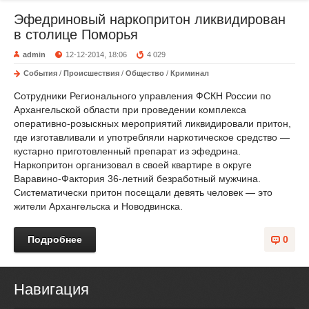
Эфедриновый наркопритон ликвидирован
в столице Поморья
admin
12-12-2014, 18:06
4 029
События
/
Происшествия
/
Общество
/
Криминал
Сотрудники Регионального управления ФСКН России по
Архангельской области при проведении комплекса
оперативно-розыскных мероприятий ликвидировали притон,
где изготавливали и употребляли наркотическое средство —
кустарно приготовленный препарат из эфедрина.
Наркопритон организовал в своей квартире в округе
Варавино-Фактория 36-летний безработный мужчина.
Систематически притон посещали девять человек — это
жители Архангельска и Новодвинска.
Подробнее
0
Навигация